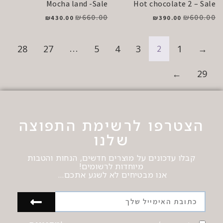
Mocha land -Sale
Hot chocolate 2 – Sale
₪
660.00
₪
600.00
₪
430.00
₪
390.00
28
27
…
5
4
3
2
1
→
←
29
הצטרפו לרשימת התפוצה
שלנו
קבלו עדכונים על מוצרים חדשים, הנחות והטבות
מיוחדות לרשומים!
אנו מבטיחים לא לשגע אתכם…