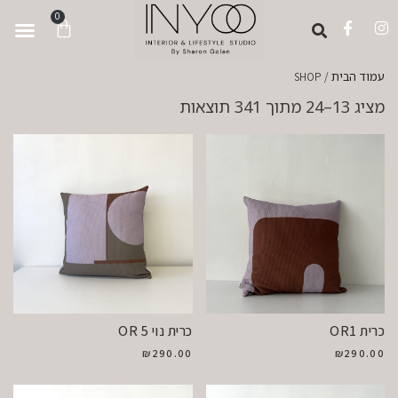
לתוכן
0
עמוד הבית
/ SHOP
מציג 13–24 מתוך 341 תוצאות
כרית OR1
כרית נוי OR 5
₪
290.00
₪
290.00