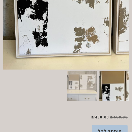
₪
430.00
₪
660.00
הוספה לסל