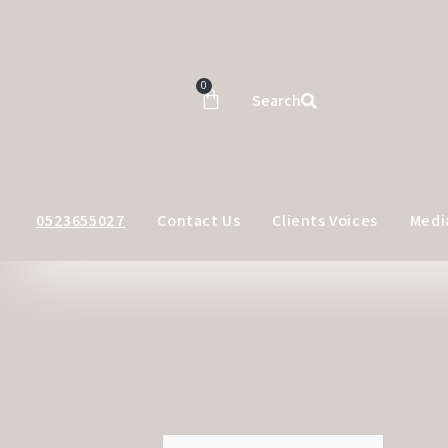
0
Search
0523655027
Contact Us
Clients Voices
Medi