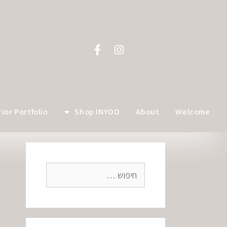
לתוכן
rior Portfolio
Shop INYOO
About
Welcome