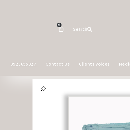
0
Search
0523655027
Contact Us
Clients Voices
Medi