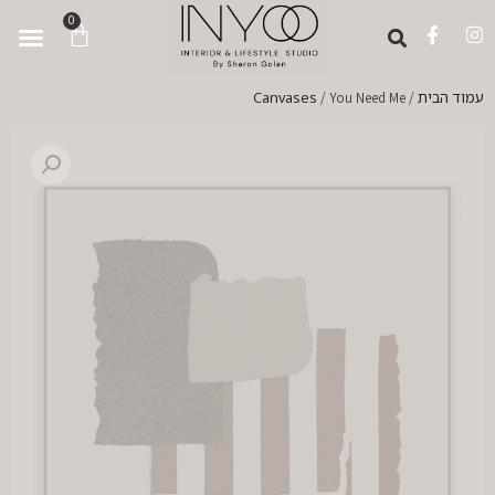
לתוכן
0
ortfolio
ervices
s Voices
 And Press
nspiration Hub
עמוד הבית
Canvases
/ You Need Me
/