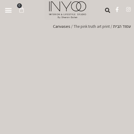
לתוכן
0
ortfolio
ervices
s Voices
 And Press
nspiration Hub
עמוד הבית
Canvases
/ The pink truth art print
/