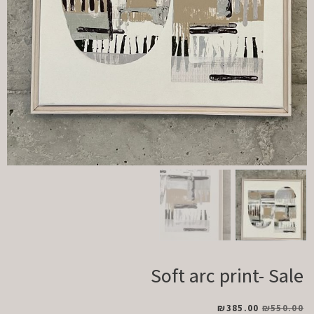
Soft arc print- Sale
₪
385.00
₪
550.00