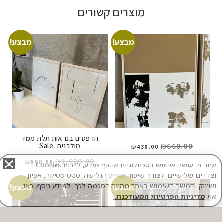
מוצרים קשורים
מבצע!
מבצע!
הדפסים בנראות תלת ממד
מולבנים -Sale
₪
660.00
₪
430.00
₪
1,020.00
₪
660.00
אתר זה עושה שימוש בטכנולוגיות איסוף מידע, לרבות Cookies
וצדדים שלישיים, לצורך שיפור חוויית הגלישה, סטטיסטיקה, אפיון
ושיווק. המשך השימוש באתר מהווה הסכמה לכך. למידע נוסף, ראו
מבצע!
מבצע!
את
מדיניות הפרטיות המעודכנת
.