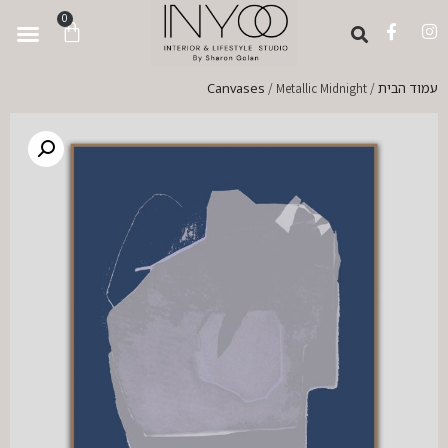
לתוכן
0
ortfolio
ervices
s Voices
 And Press
nspiration Hub
עמוד הבית
Canvases
/ Metallic Midnight
/