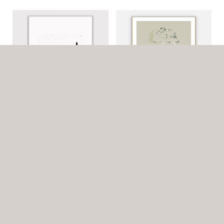
Out of the box white
Beige cathedral abstract art
painting
החל מ:
775.00
₪
החל מ:
775.00
₪