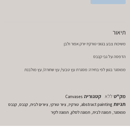
תיאור
משיכות צבע בגווני טורקיז יורק אפור ולבן
הדפסה על גבי קנבס
ממוסגר בגוון לפי בחירה: מסגרת עץ טבעי/ עץ שחורה/ עץ מולבנת
מק"ט
ללא
קטגוריה
Canvases
תגיות
,
,
,
,
,
abstract painting
טורקיז
ציור טורקי
ציורים לבית
קנבס
קנבס
,
,
,
ממוסגר
תמונה לבית
תמונה לסלון
תמונה לקיר