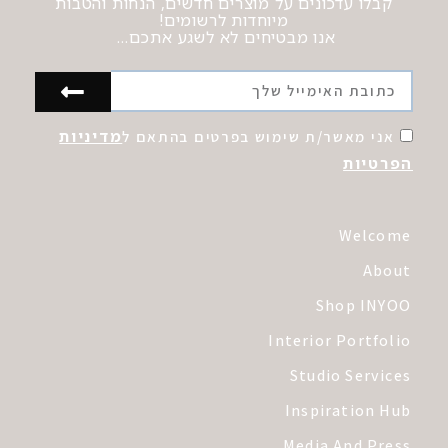
קבלו עדכונים על מוצרים חדשים, הנחות והטבות
מיוחדות לרשומים!
אנו מבטיחים לא לשגע אתכם…
מדיניות
אני מאשר/ת שימוש בפרטים בהתאם ל
הפרטיות
Welcome
About
Shop INYOO
Interior Portfolio
Studio Services
Inspiration Hub
Media And Press