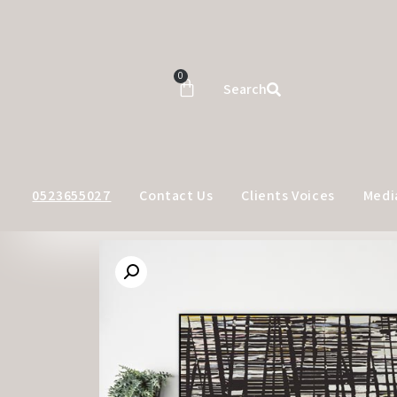
0
Search
0523655027
Contact Us
Clients Voices
Medi