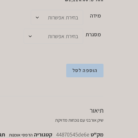
מידה
מסגרת
הוספה לסל
תיאור
שיק אורבני עם נוכחות מדויקת
מק"ט
44870545de6e
קטגוריה
תג
הדפסי אומנות