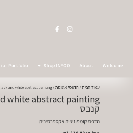
לתוכן
rior Portfolio
Shop INYOO
About
Welcome
עמוד הבית
הדפסי אומנות
/
/ Black and white abstract painting קנבס
d white abstract painting
קנבס
הדפס קומפוזיציה אקספרסיבית
החל מ:
1,220.00
₪