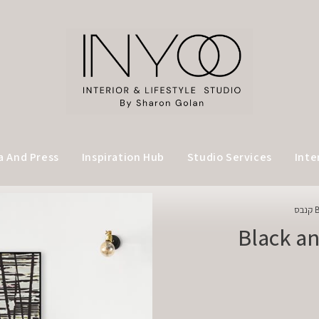
a And Press
Inspiration Hub
Studio Services
Inte
Black an