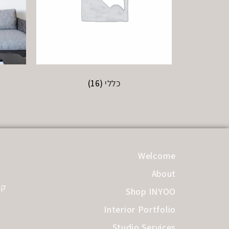
כללי
(16)
Welcome
About
קב
Shop INYOO
Interior Portfolio
Studio Services