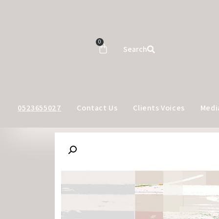
0
Search
0523655027
Contact Us
Clients Voices
Medi