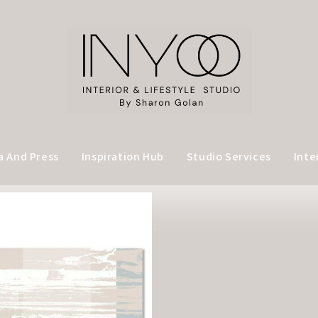
a And Press
Inspiration Hub
Studio Services
Inte