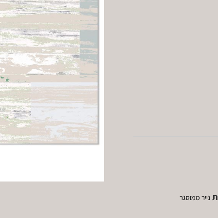
ת
נייר ממוסגר