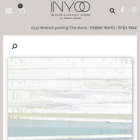
לתוכן
0
עמוד הבית
הדפסי אומנות
/
/ Abstract-panting–The-shore קנבס