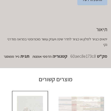
תיאור
יתאים כציור לסלון או כציור לחדר שינה ויעניק עושר מוכורומטי במראה מודרני
נקי
מק"ט
60aec8e173c8
קטגוריה
תגית
הדפסי אומנות
נייר ממוסגר
מוצרים קשורים