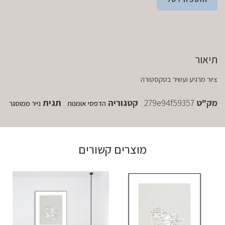
תיאור
ציור מרגיע ועשיר בטקסטורה
מק"ט
279e94f59357
קטגוריה
תגית
הדפסי אומנות
נייר ממוסגר
מוצרים קשורים