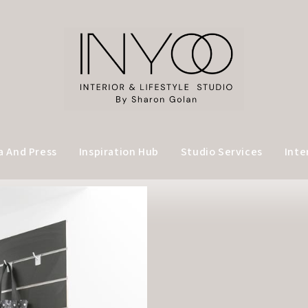
a And Press
Inspiration Hub
Studio Services
Inte