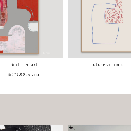
Red tree art
future vision c
החל מ:
775.00
₪