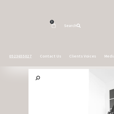
0
Search
0523655027
Contact Us
Clients Voices
Medi