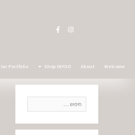
לתוכן
rior Portfolio
Shop INYOO
About
Welcome