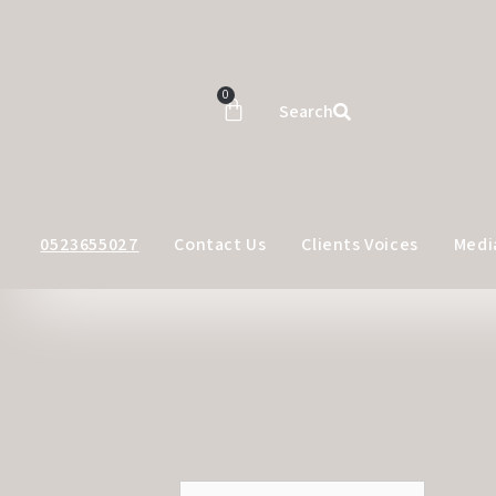
0
Search
0523655027
Contact Us
Clients Voices
Medi