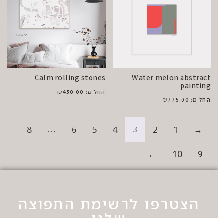
Calm rolling stones
Water melon abstract
painting
החל מ:
450.00
₪
החל מ:
775.00
₪
8
…
6
5
4
3
2
1
→
←
10
9
הצטרפו לרשימת התפוצה
שלנו