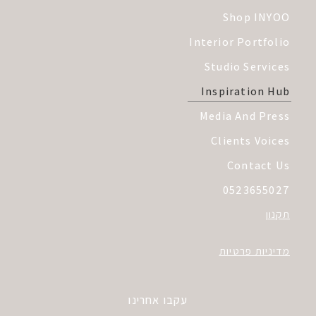
Shop INYOO
Interior Portfolio
Studio Services
Inspiration Hub
Media And Press
Clients Voices
Contact Us
0523655027
תקנון
מדיניות פרטיות
עקבו אחרינו