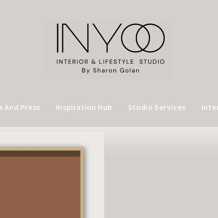
a And Press
Inspiration Hub
Studio Services
Inte