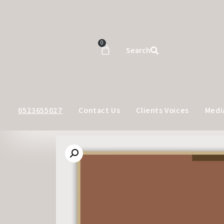
0
Search
0523655027
Contact Us
Clients Voices
Medi