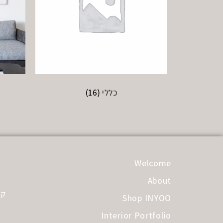
כללי
(16)
Welcome
About
קב
Shop INYOO
Interior Portfolio