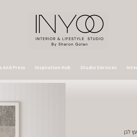
a And Press
Inspiration Hub
Studio Services
Inte
ץ לבן