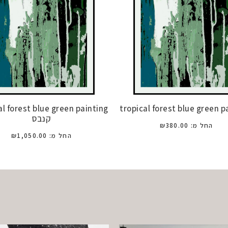
al forest blue green painting
tropical forest blue green p
קנבס
החל מ:
380.00
₪
החל מ:
1,050.00
₪