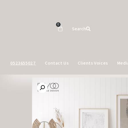
0
Search
0523655027
Contact Us
Clients Voices
Medi