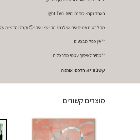
האחד נקרא כותנה והשני Light Ten
מתלבטים אם יתאים אצלכם? התייעצו איתי 🙂 וקבלו הדמייה על 
**אין כפל מבצעים
**מחיר לאיסוף עצמי מהרצליה
קטגוריה
הדפסי אומנות
מוצרים קשורים