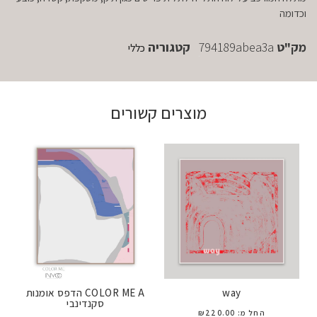
וכדומה
מק"ט
794189abea3a
קטגוריה
כללי
מוצרים קשורים
way
COLOR ME A הדפס אומנות
סקנדינבי
החל מ:
220.00
₪