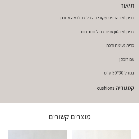
תיאור
כרית נוי בהדפס מקורי בה כל צד נראה אחרת
כרית נוי בגוון אפור כחול וורוד חום
כרית נעימה ורכה
עם רוכסן
בגודל 30*50 ס"מ
קטגוריה
cushions
מוצרים קשורים