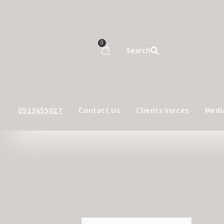
0
Search
0523655027
Contact Us
Clients Voices
Medi