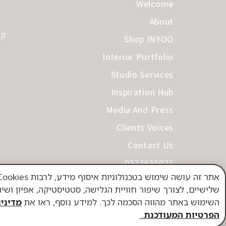
Welcome
About
קב
Shop INYOO
Interior Portfolio
Studio Services
Inspiration Hub
Media And Press
Clients Voices
Contact Us
0523655027
תקנון
שלישיים, לצורך שיפור חוויית הגלישה, סטטיסטיקה, אפיון ושי
מדיניות פרטיות
השימוש באתר מהווה הסכמה לכך. למידע נוסף, ראו את
מדיניו
הפרטיות המעודכנת
.