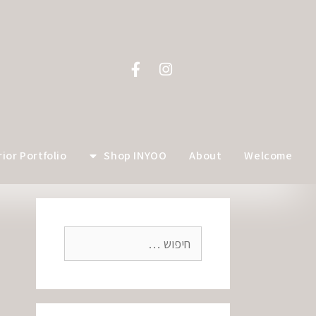
לתוכן
rior Portfolio
Shop INYOO
About
Welcome